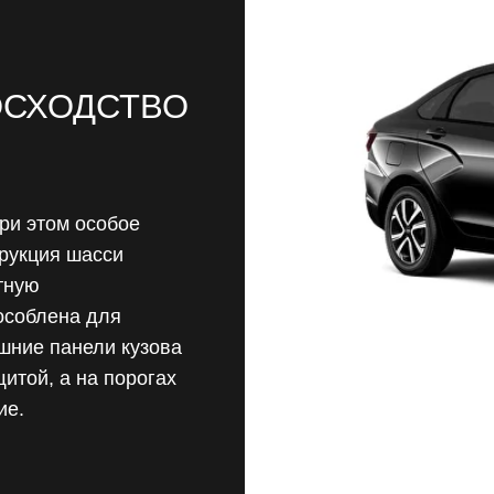
ом особое
я шасси
на для
анели кузова
а на порогах