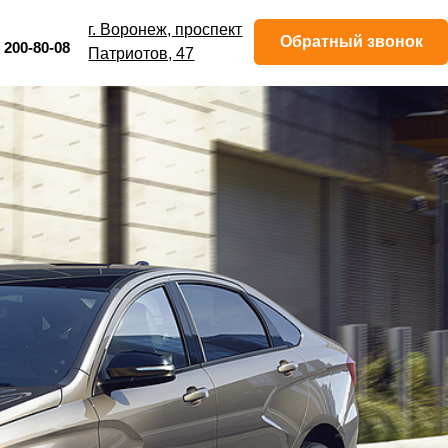
еж, проспект
 Воронеж, проспект
Обратный звонок
Обратный звонок
в, 47
триотов, 47