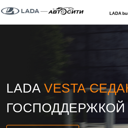
Модельный ряд
Т
LADA business
LADA
VESTA
СЕДАН 
ГОСПОДДЕРЖКОЙ
2
ЦЕНА
ВЫГОДА